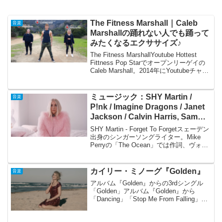
The Fitness Marshall｜Caleb
音楽
Marshallの踊れない人でも踊って
みたくなるエクササイズ♪
The Fitness MarshallYoutube Hottest
Fittness Pop Starでオープンリーゲイの
Caleb Marshall。2014年にYoutubeチャン
ネルのThe Fitness Marshallをスタ...
ミュージック：SHY Martin /
音楽
P!nk / Imagine Dragons / Janet
Jackson / Calvin Harris, Sam
Smith
SHY Martin - Forget To Forgetスェーデン
出身のシンガーソングライター。Mike
Perryの「The Ocean」では作詞、ヴォー
カルとして参加し、Chainsmokersの「All
We Know」では詞を提供...
カイリー・ミノーグ『Golden』
音楽
アルバム『Golden』からの3rdシングル
「Golden」アルバム『Golden』から
「Dancing」「Stop Me From Falling」に
続いて、カイリーの50歳の誕生日、5月28
日に3rdシングルの「Golden」のMVが