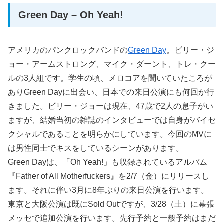
Green Day – Oh Yeah!
アメリカのパンクロックバンドの
Green Day
。ビリー・ジ
ョー・アームストロング、マイク・ダーント、トレ・クー
ルの3人組です。学生の頃、メロコアを聞いていたころが
ありGreen Dayに出会い、日本での来日公演にも何回か行
きました。ビリー・ジョーは現在、47歳で2人の息子がい
ますが、結婚当初の雑誌のインタビューでは自身がバイセ
クシャルであることを明らかにしています。今回のMVに
は男性同士でキスをしているシーンがあります。
Green Dayは、「Oh Yeah!」も収録されているアルバム
『Father of All Motherfuckers』を2/7（金）にリリースし
ます。それに伴い3月に8年ぶりの来日公演を行います。
東京と大阪公演は既にSold Outですが、3/28（土）に幕張
メッセで追加公演を行います。先行予約と一般予約はまだ