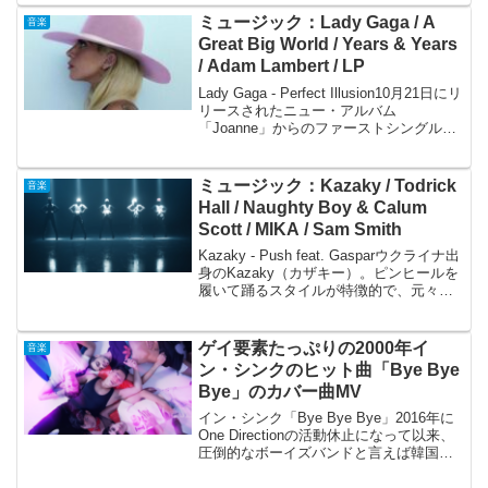
リ...
ミュージック：Lady Gaga / A
音楽
Great Big World / Years & Years
/ Adam Lambert / LP
Lady Gaga - Perfect Illusion10月21日にリ
リースされたニュー・アルバム
「Joanne」からのファーストシングルで
す。A Great Big World - Where Does the
Time Goアルバム「...
ミュージック：Kazaky / Todrick
音楽
Hall / Naughty Boy & Calum
Scott / MIKA / Sam Smith
Kazaky - Push feat. Gasparウクライナ出
身のKazaky（カザキー）。ピンヒールを
履いて踊るスタイルが特徴的で、元々は4
組のグループで1人脱退し、Kyryll
Fedorenko、Artur Gaspar、Artem...
ゲイ要素たっぷりの2000年イ
音楽
ン・シンクのヒット曲「Bye Bye
Bye」のカバー曲MV
イン・シンク「Bye Bye Bye」2016年に
One Directionの活動休止になって以来、
圧倒的なボーイズバンドと言えば韓国の
BTSしか思いつかないですが、よく考え
ると昔のようにアイドル的なボーイズバ