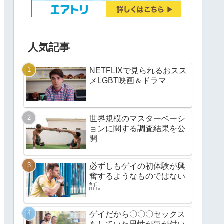
人気記事
NETFLIXで見られるおスス
メLGBT映画＆ドラマ
世界規模のマスターベーシ
ョンに関する調査結果を公
開
必ずしもゲイの初体験が興
奮するようなものではない
話。
ゲイだから〇〇〇セックス