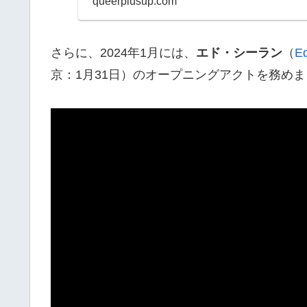
queerplusup.com
さらに、2024年1月には、
エド・シーラン
（
E
京：1月31日）のオープニングアクトを務め