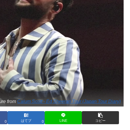
ure from
Calum Scott - Ed Sheeran Tour (Japan Tour Diary)
はてブ
LINE
コピー
0
0