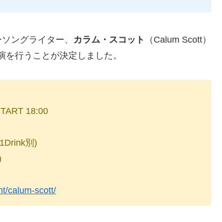
ーソングライター、
カラム・スコット
（Calum Scott）
独公演を行うことが決定しました。
ART 18:00
rink別)
)
t/calum-scott/