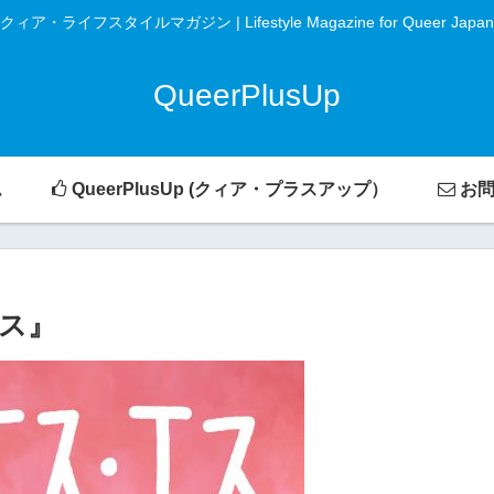
クィア・ライフスタイルマガジン | Lifestyle Magazine for Queer Japan
QueerPlusUp
ム
QueerPlusUp (クィア・プラスアップ）
お問
ス』