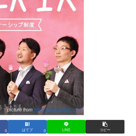
picture from
http://yaruki-arimi.com
はてブ
LINE
コピー
0
0