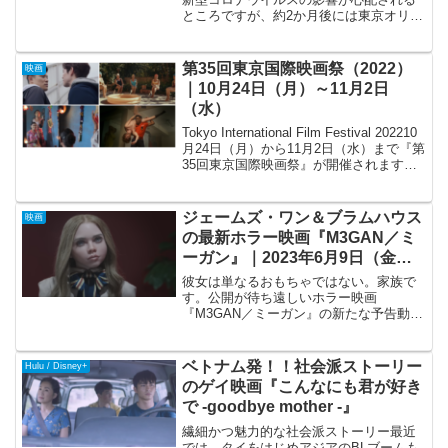
ところですが、約2か月後には東京オリン
ピックが開催されることになっていま
す。オリンピックに出場するLGBTQアス
リートは回を重ねるごとに増えており、
第35回東京国際映画祭（2022）
映画
東京オリンピック...
｜10月24日（月）～11月2日
（水）
Tokyo International Film Festival 202210
月24日（月）から11月2日（水）まで『第
35回東京国際映画祭』が開催されます。
10日間の開催期間中、110本もの映画が上
映されることになっており、オープニン
グ...
ジェームズ・ワン＆ブラムハウス
映画
の最新ホラー映画『M3GAN／ミ
ーガン』｜2023年6月9日（金）
公開
彼女は単なるおもちゃではない。家族で
す。公開が待ち遠しいホラー映画
『M3GAN／ミーガン』の新たな予告動画
が公開されました。全米公開は2023年1月
6日（金）となっており、日本でも1月27
日（金）に公開予定となっていました
ベトナム発！！社会派ストーリー
Hulu / Disney+
が、6月9日（金）...
のゲイ映画『こんなにも君が好き
で -goodbye mother -』
繊細かつ魅力的な社会派ストーリー最近
では、タイをはじめアジアのBLブームも