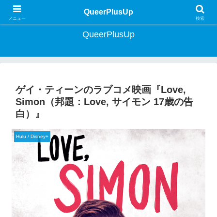
クィア・ライフスタイルマガジン | Lifestyle Magazine for Queer Japan
QueerPlusUp
メニュー
検索
QueerPlusUp
ゲイ・ティーンのラブコメ映画『Love,
Simon（邦題：Love, サイモン 17歳の告
白）』
Hulu / Disney+