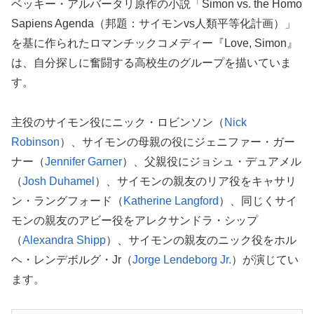
ベッキー・アルバータリ原作の小説「Simon vs. the Homo
Sapiens Agenda（邦題：サイモンvs人類平等化計画）」
を基に作られたロマンチックコメディー『Love, Simon』
は、自分探しに奮闘する高校生のグループを描いていま
す。
主役のサイモン役にニック・ロビンソン（
Nick
Robinson
）、サイモンの母親の役にジェニファー・ガー
ナー（
Jennifer Garner
）、父親役にジョシュ・デュアメル
（
Josh Duhamel
）、サイモンの親友のリア役をキャサリ
ン・ラングフォード（
Katherine Langford
）、同じくサイ
モンの親友のアビー役をアレクサンドラ・シップ
（
Alexandra Shipp
）、サイモンの親友のニック役をホル
ヘ・レンデボルグ・Jr（
Jorge Lendeborg Jr.
）が演じてい
ます。