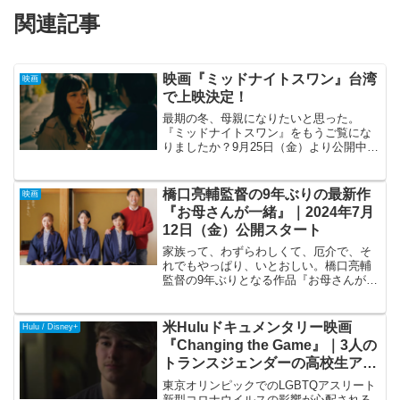
関連記事
映画『ミッドナイトスワン』台湾
映画
で上映決定！
最期の冬、母親になりたいと思った。
『ミッドナイトスワン』をもうご覧にな
りましたか？9月25日（金）より公開中の
草彅剛さん主演・映画『ミッドナイトス
ワン』は10月22日には興収5億円を突破、
公開5週目に突入した今も132館で上映が
橋口亮輔監督の9年ぶりの最新作
映画
続き、多くの...
『お母さんが一緒』｜2024年7月
12日（金）公開スタート
家族って、わずらわしくて、厄介で、そ
れでもやっぱり、いとおしい。橋口亮輔
監督の9年ぶりとなる作品『お母さんが一
緒』が2024年7月12日（金）から全国公
開します。『お母さんが一緒』は、ペヤ
ンヌマキさんの同タイトルの舞台が原作
米Huluドキュメンタリー映画
Hulu / Disney+
で、CS「ホーム...
『Changing the Game』｜3人の
トランスジェンダーの高校生アス
リート
東京オリンピックでのLGBTQアスリート
新型コロナウイルスの影響が心配される