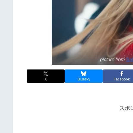
picture from
Sab
X
Bluesky
Facebook
スポ