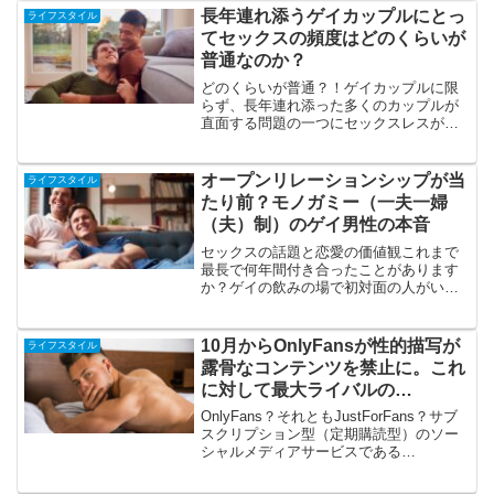
の一方で、長年連れ添っているゲイカッ
長年連れ添うゲイカップルにとっ
ライフスタイル
プルも存在します。また、シ...
てセックスの頻度はどのくらいが
普通なのか？
どのくらいが普通？！ゲイカップルに限
らず、長年連れ添った多くのカップルが
直面する問題の一つにセックスレスがあ
ります。セックスレスは、パートナー間
の親密さやつながりに影響を与えること
があり、時にはそれが原因で別れるカッ
オープンリレーションシップが当
ライフスタイル
プルもいます。一方で、セ...
たり前？モノガミー（一夫一婦
（夫）制）のゲイ男性の本音
セックスの話題と恋愛の価値観これまで
最長で何年間付き合ったことがあります
か？ゲイの飲みの場で初対面の人がいる
と、「彼氏いるの？」と聞かれることが
あります。また、自分に長く付き合って
いる人がいることを知っている友人か
10月からOnlyFansが性的描写が
ライフスタイル
ら、「長く付き合ってる彼氏...
露骨なコンテンツを禁止に。これ
に対して最大ライバルの
JustForFansは？！
OnlyFans？それともJustForFans？サブ
スクリプション型（定期購読型）のソー
シャルメディアサービスである
OnlyFans（オンリーファンズ）。日本で
もGOGO BOYやビデオモデルが利用し始