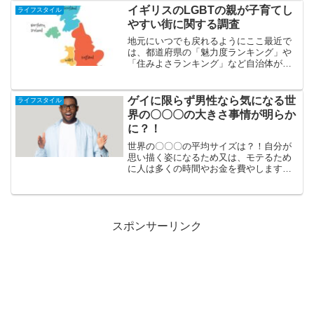
めたことでゲイの間でも一気に知名度
イギリスのLGBTの親が子育てし
ライフスタイル
が...
やすい街に関する調査
地元にいつでも戻れるようにここ最近で
は、都道府県の「魅力度ランキング」や
「住みよさランキング」など自治体がラ
ンキングづけがされており、メディアで
も色々と取り上げられたりしています。
東京一極集中によって、地方における少
ゲイに限らず男性なら気になる世
ライフスタイル
子高齢化と人口減少は年々...
界の〇〇〇の大きさ事情が明らか
に？！
世界の〇〇〇の平均サイズは？！自分が
思い描く姿になるため又は、モテるため
に人は多くの時間やお金を費やします。
理想の体型を求めて体を鍛える人もいれ
ば、ゲイ界隈でモテ筋になるために敢え
て増量してみたり、スキンケアや脱毛、
さらには整形をしたりする...
スポンサーリンク