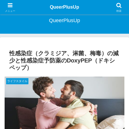
クィア・ライフスタイルマガジン | Lifestyle Magazine for Queer Japan
QueerPlusUp
メニュー
検索
QueerPlusUp
性感染症（クラミジア、淋菌、梅毒）の減
少と性感染症予防薬のDoxyPEP（ドキシ
ペップ）
ライフスタイル