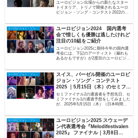
ユーロビジョン出場からの新たなスター
トイタリア、トリノで開催されるユーロ
ビジョン・ソング・コンテスト2022の開
催も1ヶ月を切りました。現在、プロモー
ションのためスペイン、UK、イスラエ
ル、オランダなどヨーロッパ各地でユー
ユーロビジョン2024 国内選考
ユーロビジョン・ソング・コンテスト
ロビジョン出場者ら...
会で惜しくも優勝は逃したけれど
注目の10組をご紹介
ユーロビジョン2025に期待今年の国内選
考会には、下記のアーティスト（漏れも
あるかもですが）が2度目のユーロビジョ
ン出場をかけて国内選考会に出場しまし
たが、今年は残念ながら本選出場とはな
りませんでした。 2023年クロアチア代
スイス、バーゼル開催のユーロビ
ユーロビジョン・ソング・コンテスト
表：レット3（...
ジョン・ソング・コンテスト
2025 ｜5月15日（木）のセミファ
イナル2通過者を予想
セミファイナル2の通過者を予想先日、セ
ミファイナル1の通過予想をしてみました
が、2025年5月15日（木）（日本時間は
翌日16日早朝4時スタート）にセミファイ
ナル2が行われます。セミファイナル2で
は、イギリスがオーストリアの後、フラ
ユーロビジョン2025 スウェーデ
ユーロビジョン・ソング・コンテスト
ンスがジ...
ン代表選考会『Melodifestivalen
2025』 ファイナル｜3月8日