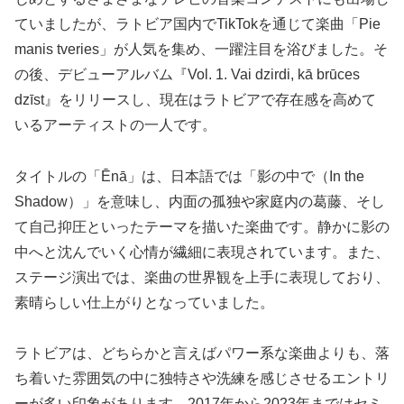
ていましたが、ラトビア国内でTikTokを通じて楽曲「Pie
manis tveries」が人気を集め、一躍注目を浴びました。そ
の後、デビューアルバム『Vol. 1. Vai dzirdi, kā brūces
dzīst』をリリースし、現在はラトビアで存在感を高めて
いるアーティストの一人です。
タイトルの「Ēnā」は、日本語では「影の中で（In the
Shadow）」を意味し、内面の孤独や家庭内の葛藤、そし
て自己抑圧といったテーマを描いた楽曲です。静かに影の
中へと沈んでいく心情が繊細に表現されています。また、
ステージ演出では、楽曲の世界観を上手に表現しており、
素晴らしい仕上がりとなっていました。
ラトビアは、どちらかと言えばパワー系な楽曲よりも、落
ち着いた雰囲気の中に独特さや洗練を感じさせるエントリ
ーが多い印象があります。2017年から2023年まではセミ