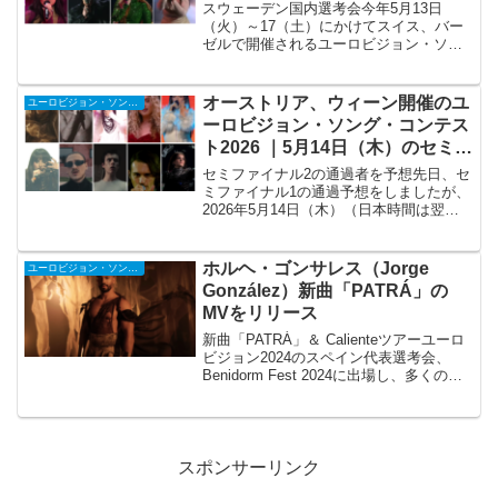
（土）（日本時間：9日（日）早
スウェーデン国内選考会今年5月13日
朝4:00～）
（火）～17（土）にかけてスイス、バー
ゼルで開催されるユーロビジョン・ソン
グ・コンテスト2025。今年紹介する最後
の国内選考会はスウェーデンの
Melodifestivalen 2025 ファイナルです。
オーストリア、ウィーン開催のユ
ユーロビジョン・ソング・コンテスト
M...
ーロビジョン・ソング・コンテス
ト2026 ｜5月14日（木）のセミフ
ァイナル2通過者を予想
セミファイナル2の通過者を予想先日、セ
ミファイナル1の通過予想をしましたが、
2026年5月14日（木）（日本時間は翌日
15日 早朝4時スタート）にセミファイナ
ル2が開催されます。セミファイナル2で
は、セミファイナル1と同様に15ヶ国のう
ホルヘ・ゴンサレス（Jorge
ユーロビジョン・ソング・コンテスト
ち1...
González）新曲「PATRÁ」の
MVをリリース
新曲「PATRÁ」＆ Calienteツアーユーロ
ビジョン2024のスペイン代表選考会、
Benidorm Fest 2024に出場し、多くのフ
ァンを魅了したホルヘ・ゴンサレス
（Jorge González）が新曲「PATRÁ」の
MVをリリー...
スポンサーリンク