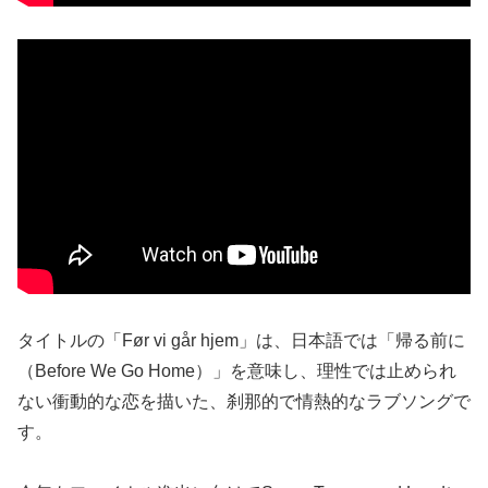
タイトルの「Før vi går hjem」は、日本語では「帰る前に
（Before We Go Home）」を意味し、理性では止められ
ない衝動的な恋を描いた、刹那的で情熱的なラブソングで
す。