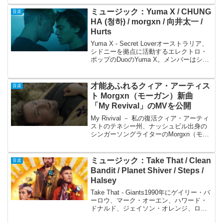
るコートニー・アクト。現在36歳のオー
ストラリア出身で、シンガー、エンター
ミュージック：Yuma X / CHUNG
音楽
テイナー、...
HA (청하) / morgxn / 向井太一 /
Hurts
Yuma X - Secret Loverオーストラリア、
シドニーを拠点に活動するエレクトロ・
ポップのDuoのYuma X。メンバーはシン
ガーソングライターのLucy
Washington（ルーシー・ワシントン）と
プロデューサーのJake ...
才能あふれるクィア・アーティス
音楽
ト Morgxn（モーガン）新曲
「My Revival」のMVを公開
My Rivival － 私の復活クィア・アーティ
ストのテネシー州、ナッシュビル出身の
シンガーソングライターのMorgxn（モー
ガン）のニューシングル「My Rivival」の
MVが公開されました。このサイトでも何
度か紹介しているMorgn...
ミュージック：Take That / Clean
音楽
Bandit / Planet Shiver / Steps /
Halsey
Take That - Giants1990年にゲイリー・バ
ーロウ、マーク・オーエン、ハワード・
ドナルド、ジェイソン・オレンジ、ロビ
ー・ウィリアムズの5人で結成されたイギ