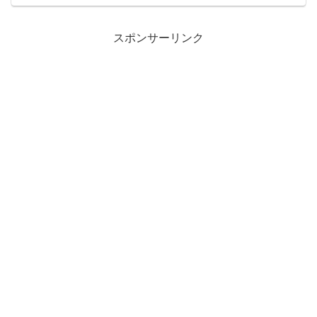
リスを代表するボーイズバンド。1996年
にロビーの脱退を機に解散。20...
スポンサーリンク