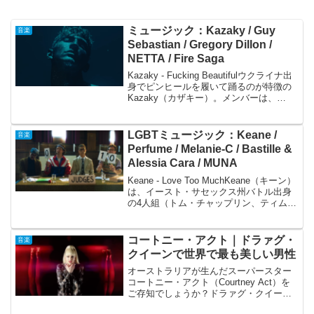
ミュージック：Kazaky / Guy
音楽
Sebastian / Gregory Dillon /
NETTA / Fire Saga
Kazaky - Fucking Beautifulウクライナ出
身でピンヒールを履いて踊るのが特徴の
Kazaky（カザキー）。メンバーは、
Kyryll Fedorenko、Artur Gaspar、Artemiy
Lazarevに加えて昨年...
LGBTミュージック：Keane /
音楽
Perfume / Melanie-C / Bastille &
Alessia Cara / MUNA
Keane - Love Too MuchKeane（キーン）
は、イースト・サセックス州バトル出身
の4人組（トム・チャップリン、ティム・
ライス=オクスリー、リチャード・ヒュー
ズ 、ジェシー・クイン）のバンドです。
これまで5枚のアルバムをリリ...
コートニー・アクト｜ドラァグ・
音楽
クイーンで世界で最も美しい男性
オーストラリアが生んだスーパースター
コートニー・アクト（Courtney Act）を
ご存知でしょうか？ドラァグ・クイーン
で世界で最も美しい男性とも言われてい