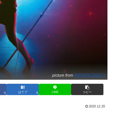
picture from
INFINITE DISCO
はてブ
LINE
コピー
0
0
2020.12.20