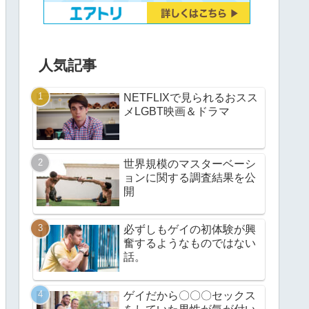
人気記事
NETFLIXで見られるおスス
メLGBT映画＆ドラマ
世界規模のマスターベーシ
ョンに関する調査結果を公
開
必ずしもゲイの初体験が興
奮するようなものではない
話。
ゲイだから〇〇〇セックス