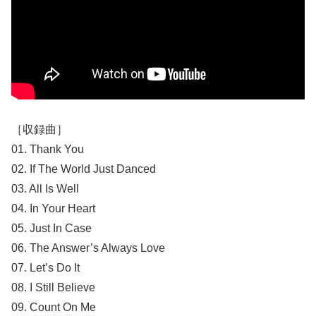
［収録曲］
01. Thank You
02. If The World Just Danced
03. All Is Well
04. In Your Heart
05. Just In Case
06. The Answer’s Always Love
07. Let’s Do It
08. I Still Believe
09. Count On Me