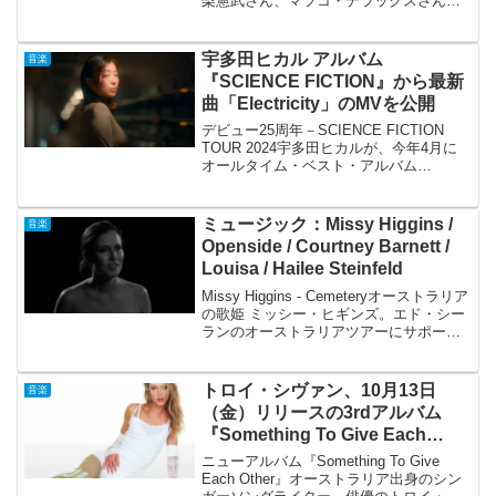
梨憲武さん、マツコ・デラックスさん、
ミッツ・マングローブさんの3人による女
装ユニットは、GYAO！で配信されてい
る「木梨の貝。」の中で誕生しました。
宇多田ヒカル アルバム
音楽
楽曲「命綱」はノリさ...
『SCIENCE FICTION』から最新
曲「Electricity」のMVを公開
デビュー25周年－SCIENCE FICTION
TOUR 2024宇多田ヒカルが、今年4月に
オールタイム・ベスト・アルバム
『SCIENCE FICTION』に収録されてい
る「Electricity」のMVを公開しました。
「Electric...
ミュージック：Missy Higgins /
音楽
Openside / Courtney Barnett /
Louisa / Hailee Steinfeld
Missy Higgins - Cemeteryオーストラリア
の歌姫 ミッシー・ヒギンズ。エド・シー
ランのオーストラリアツアーにサポート
役として参加し、現在、第2子（女の子）
を妊娠中です。公私ともに順調で、幸せ
一杯のミッシー・ヒギンズですが...
トロイ・シヴァン、10月13日
音楽
（金）リリースの3rdアルバム
『Something To Give Each
Other』収録の「One of Your
ニューアルバム『Something To Give
Girls」のMVを公開
Each Other』オーストラリア出身のシン