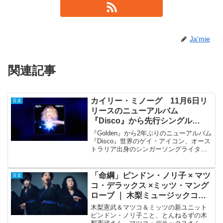
Ja'mie
関連記事
カイリー・ミノーグ 11月6日リ
音楽
リースのニューアルバム
『Disco』から先行シングル
「Say Something」を公開
『Golden』から2年ぶりのニューアルバム
『Disco』世界のゲイ・アイコン、オース
トラリア出身のシンガーソングライター
で女優のカイリー・ミノーグ。今年、52
歳を迎えた誕生日の5月28日には、開発ま
で2年間を費やした「Kylie Mino...
「命綱」ピンドン・ノリ子 × マツ
音楽
コ・デラックス ×ミッツ・マング
ローブ ｜ 木梨ミュージックコネ
クション3
木梨憲武＆マツコ＆ミッツの新ユニット
ピンドン・ノリ子こと、とんねるずの木