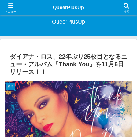
クィア・ライフスタイルマガジン | Lifestyle Magazine for Queer Japan
QueerPlusUp
メニュー
検索
QueerPlusUp
ダイアナ・ロス、22年ぶり25枚目となるニ
ュー・アルバム『Thank You』を11月5日
リリース！！
音楽