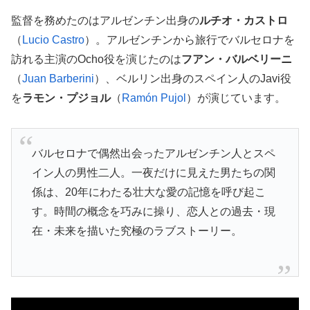
監督を務めたのはアルゼンチン出身の
ルチオ・カストロ
（
Lucio Castro
）。アルゼンチンから旅行でバルセロナを
訪れる主演のOcho役を演じたのは
フアン・バルベリーニ
（
Juan Barberini
）、ベルリン出身のスペイン人のJavi役
を
ラモン・プジョル
（
Ramón Pujol
）が演じています。
バルセロナで偶然出会ったアルゼンチン人とスペ
イン人の男性二人。一夜だけに見えた男たちの関
係は、20年にわたる壮大な愛の記憶を呼び起こ
す。時間の概念を巧みに操り、恋人との過去・現
在・未来を描いた究極のラブストーリー。