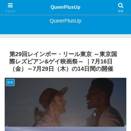
クィア・ライフスタイルマガジン | Lifestyle Magazine for Queer Japan
QueerPlusUp
メニュー
検索
QueerPlusUp
第29回レインボー・リール東京 ～東京国
際レズビアン&ゲイ映画祭～ ｜7月16日
（金）～7月29日（木）の14日間の開催
映画