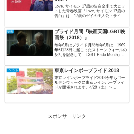
Love, サイモン 17歳の告白全米で大ヒッ
トした青春映画『Love, サイモン 17歳の
告白』は、17歳のゲイの主人公・サイモ
ンがゲイであることに苦悩しながら成長
していく青春ドラマで、今回、日本では
20世紀フォックスによる「デジタルロ
プライド月間『映画天国LGBT映
映画
ー...
画祭（2018）』
毎年6月はプライド月間毎年6月は、1969
年6月28日に起こったストーンウォールの
反乱を記念して「LGBT Pride Month」と
されています。世界各地で6月に多くのプ
ライドイベントが開催されています。こ
のプライド月間に、昨年に引き続き...
東京レインボープライド 2018
イベント
東京レインボープライド2018今年もゴー
ルデンウィークに東京レインボープライ
ドが開催されます。4/28（土）〜
5/6（日）は「Pride Week」、5/5（土）
と5/6（日）には代々木公園で「Pride
Festival」が開催され、5...
スポンサーリンク