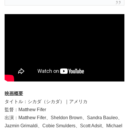
映画概要
タイトル：シカダ（シカダ）｜アメリカ
監督：Matthew Fifer
出演：Matthew Fifer、Sheldon Brown、Sandra Bauleo、
Jazmin Grimaldi、Cobie Smulders、Scott Adsit、Michael