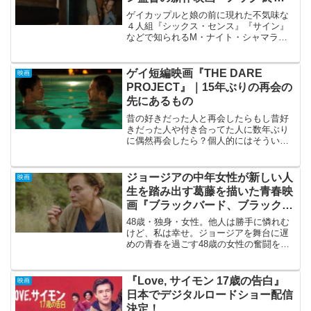
の訪問者（Knock at the
ゲイカップルと娘の前に現れた不気味な
Cabin）』
４人組『シックス・センス』『サイン』
などで知られるM・ナイト・シャマラン
（M. Night Shyamalan）監督の最新作
『ノック 終末の訪問者（Knock at the
Cabin）』の予告編が公開さ...
ゲイ短編映画『THE DARE
映画
PROJECT』｜15年ぶりの再会の
先にあるもの
昔の好きだった人と再会したらもし昔好
きだった人や付き合ってた人に数年ぶり
に偶然再会したら？個人的にはそういっ
た経験がないので何とも言えないです
が、学生の頃の友人を思い出しました。
バイト先の先輩だったその友人とは20歳
ジョージアの中年女性が新しい人
映画
から21歳の1年間は、ほ...
生を踏み出す葛藤を描いた青春映
画『ブラックバード、ブラックベ
リー、私は私。』
48歳・独身・女性。他人は勝手に憐れむ
けど、私は幸せ。ジョージアを舞台に遅
めの青春を過ごす48歳の女性の奮闘を描
いた『ブラックバード、ブラックベリ
ー、私は私。』が2025年1月3日（金）か
ら公開されます。本作は、ジョージア人
『Love, サイモン 17歳の告白』
映画
の作家でフェミニ...
日本でデジタルロードショー配信
決定！