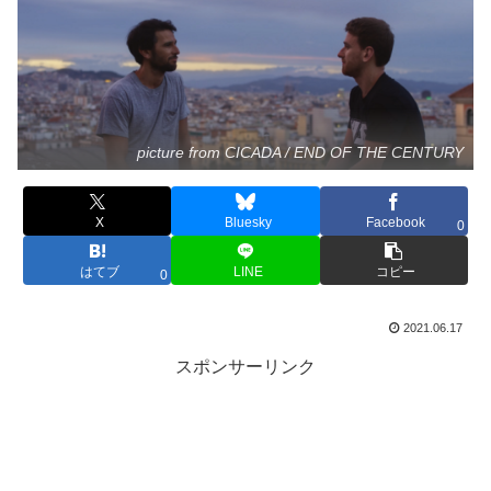
picture from CICADA / END OF THE CENTURY
X
Bluesky
Facebook
0
はてブ
LINE
コピー
0
2021.06.17
スポンサーリンク