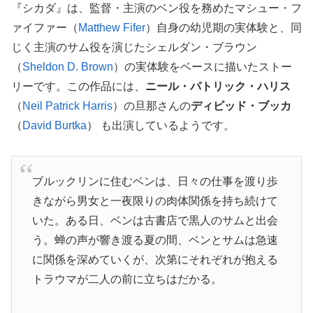
『シカダ』は、監督・主演のベン役を務めたマシュー・フ
ァイファー（
Matthew Fifer
）自身の幼児期の実体験と、同
じく主演のサム役を演じたシェルダン・ブラウン
（
Sheldon D. Brown
）の実体験をベースに描いたストー
リーです。この作品には、
ニール・パトリック・ハリス
（
Neil Patrick Harris
）の旦那さんの
ディビッド・ブッカ
（
David Burtka
） も出演しているようです。
ブルックリンに住むベンは、日々の仕事を渡り歩
きながら男女と一夜限りの肉体関係を持ち続けて
いた。ある日、ベンは古書店で黒人のサムと出会
う。蝉の声が響き渡る夏の間、ベンとサムは急速
に関係を深めていくが、次第にそれぞれが抱える
トラウマが二人の前に立ちはだかる。