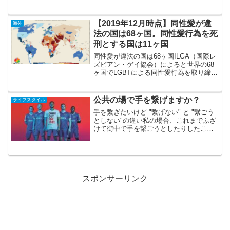
な観光地巡りでしたので、参考になるか
わかりませんがご紹介します。関連記
事：旅行記、ときどきゲイ – 台湾旅行 in
【2019年12月時点】同性愛が違
海外
2017＜前編...
法の国は68ヶ国。同性愛行為を死
刑とする国は11ヶ国
同性愛が違法の国は68ヶ国ILGA（国際レ
ズビアン・ゲイ協会）によると世界の68
ヶ国でLGBTによる同性愛行為を取り締ま
る刑法があるとのこと。（2019年12月時
点）また、ERASING 76 CRIMESでは、
同性愛を違法とする国のリスト...
公共の場で手を繋げますか？
ライフスタイル
手を繋ぎたいけど "繋げない" と "繋ごう
としない"の違い私の場合、これまでふざ
けて街中で手を繋ごうとしたりしたこと
はありますが、「手を繋ぎたい」と思っ
たことはあまりなく、「手を繋ごうとし
ない」だけなような気がします。そもそ
も、常に手を繋...
スポンサーリンク