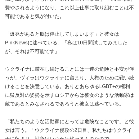
費やされるようになり、これ以上仕事に取り組むことは不
可能であると気が付いた。
「爆発があると脳は停止してしまいます」と彼女は
PinkNewsに述べている。「私は10日間試してみました
が、それは不可能です」
ウクライナに滞在し続けることには一連の危険と不安が伴
うが、ヴィラはウクライナに留まり、人権のために戦い続
けることを決意している。ありとあらゆるLGBT+の権利
に猛反対の姿勢を示すロシアからは彼女のような活動家は
敵であるとみなされるであろうと彼女は述べている。
「私たちのような活動家にとっては危険なことです」と彼
女は言う。「ウクライナ侵攻の2日目、私たちはウクライ
ナに留まり、戦争はいつかは終わるものなので、