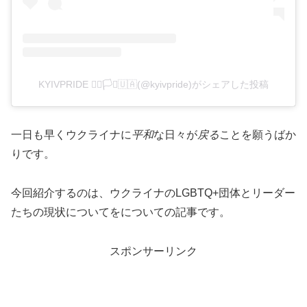
KYIVPRIDE 🏳️‍🌈🏳️‍⚧️🇺🇦(@kyivpride)がシェアした投稿
一日も早くウクライナに
平和
な日々が
戻る
ことを願うばか
りです。
今回紹介するのは、ウクライナのLGBTQ+団体とリーダー
たちの現状についてをについての記事です。
スポンサーリンク