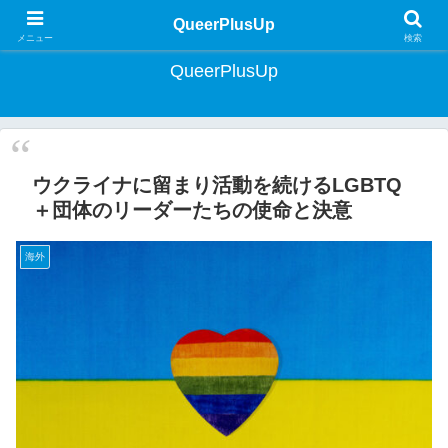
クィア・ライフスタイルマガジン | Lifestyle Magazine for Queer Japan
QueerPlusUp
メニュー
検索
QueerPlusUp
ウクライナに留まり活動を続けるLGBTQ
＋団体のリーダーたちの使命と決意
海外