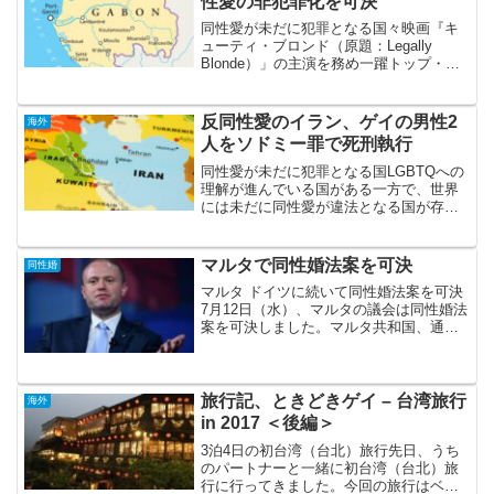
性愛の非犯罪化を可決
同性愛が未だに犯罪となる国々映画『キ
ューティ・ブロンド（原題：Legally
Blonde）」の主演を務め一躍トップ・ス
ターとなり、その後も女優、プロデュー
サーとして活躍してるリース・ウィザー
スプーンをご存じでしょうか。 この投
反同性愛のイラン、ゲイの男性2
海外
稿を...
人をソドミー罪で死刑執行
同性愛が未だに犯罪となる国LGBTQへの
理解が進んでいる国がある一方で、世界
には未だに同性愛が違法となる国が存在
します。ILGA（国際レズビアン・ゲイ協
会）によると、2020年12月時点、同性愛
が違法の国連加盟国は69ヶ国とのことで
マルタで同性婚法案を可決
同性婚
す。同性...
マルタ ドイツに続いて同性婚法案を可決
7月12日（水）、マルタの議会は同性婚法
案を可決しました。マルタ共和国、通称
マルタは、南ヨーロッパの共和制国家の
島国で、イギリス連邦およびEUにも加盟
しています。今回の同性婚法案可決によ
り、先月末のドイ...
旅行記、ときどきゲイ – 台湾旅行
海外
in 2017 ＜後編＞
3泊4日の初台湾（台北）旅行先日、うち
のパートナーと一緒に初台湾（台北）旅
行に行ってきました。今回の旅行はベタ