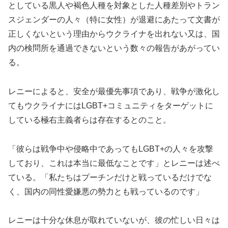
としている黒人や褐色人種を対象とした人種差別やトラン
スジェンダーの人々（特に女性）が退避にあたって文書が
正しくないという理由からウクライナを出れない又は、国
内の検問所を通過できないという数々の報告があがってい
る。
レニーによると、安全が最優先事項であり、戦争が激化し
てもウクライナにはLGBT+コミュニティをターゲットに
している極右主義者らは存在するとのこと。
「彼らは戦争中や侵略中であってもLGBT+の人々を攻撃
しており、これは本当に最低なことです」とレニーは述べ
ている。「私たちはプーチンだけと戦っているだけでな
く、国内の同性愛嫌悪の勢力とも戦っているのです」
レニーは十分な休息が取れていないが、彼の忙しい日々は