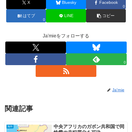
X
Bluesky
Facebook
0
はてブ
LINE
コピー
0
Ja'mieをフォローする
0
Ja'mie
関連記事
中央アフリカのガボン共和国で同
海外