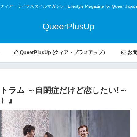
クィア・ライフスタイルマガジン | Lifestyle Magazine for Queer Japan
QueerPlusUp
ム
QueerPlusUp (クィア・プラスアップ）
お問
クトラム ～自閉症だけど恋したい!～
um）』