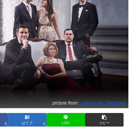
picture from
Love on the Spectrum
はてブ
LINE
コピー
0
0