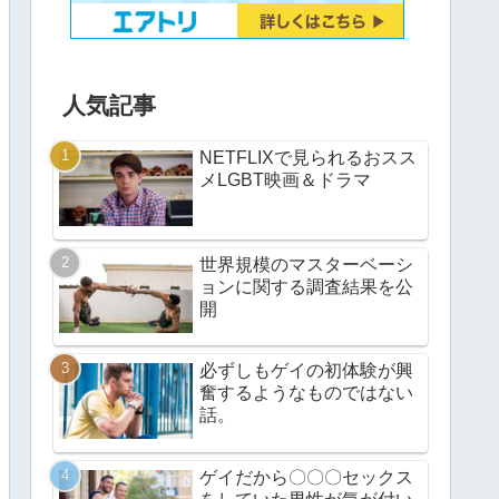
人気記事
NETFLIXで見られるおスス
メLGBT映画＆ドラマ
世界規模のマスターベーシ
ョンに関する調査結果を公
開
必ずしもゲイの初体験が興
奮するようなものではない
話。
ゲイだから〇〇〇セックス