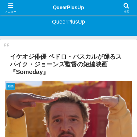
クィア・ライフスタイルマガジン | Lifestyle Magazine for Queer Japan
QueerPlusUp
メニュー
検索
QueerPlusUp
イケオジ俳優 ペドロ・パスカルが踊るス
パイク・ジョーンズ監督の短編映画
『Someday』
動画