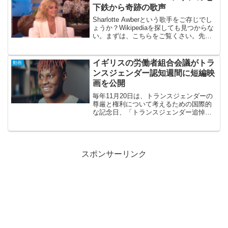
下鉄から奇跡の歌声
Sharlotte Awberという歌手をご存じでし
ょうか？Wikipediaを探しても見つからな
い。まずは、こちらをご覧くさい。先
週、Kevin Freshwaterはロンドンでおふ
ざけ動画の一環として「Finish The
Lyrics...
イギリスの労働者組合会議がトラ
動画
ンスジェンダー認知週間に短編映
画を公開
毎年11月20日は、トランスジェンダーの
尊厳と権利について考えるための国際的
な記念日、「トランスジェンダー追悼の
日」となっており、トランスジェンダー
追悼の日までの1週間は「トランスジェン
ダー認知週間」とされています。少し遅
くなってしまいまし...
スポンサーリンク