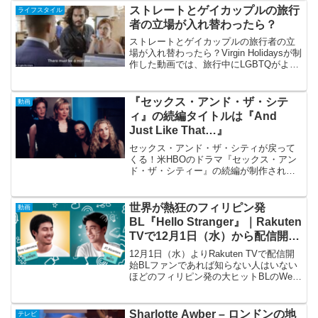
る。そのため、Google Hom...
ストレートとゲイカップルの旅行
ライフスタイル
者の立場が入れ替わったら？
ストレートとゲイカップルの旅行者の立
場が入れ替わったら？Virgin Holidaysが制
作した動画では、旅行中にLGBTQがよく
受ける扱いを立場を変えてストレートの
旅行者が経験している。動画は、旅行
中、差別を恐れて "クローゼットに戻
『セックス・アンド・ザ・シテ
動画
る"...
ィ』の続編タイトルは『And
Just Like That…』
セックス・アンド・ザ・シティが戻って
くる！米HBOのドラマ『セックス・アン
ド・ザ・シティー』の続編が制作される
ことになりました今作は「And Just Like
That...」のタイトルで、全10話の限定シ
リーズとして配信され、前作で脚本...
世界が熱狂のフィリピン発
動画
BL『Hello Stranger』｜Rakuten
TVで12月1日（水）から配信開
始！
12月1日（水）よりRakuten TVで配信開
始BLファンであれば知らない人はいない
ほどのフィリピン発の大ヒットBLのWeb
シリーズのドラマ『Hello Stranger』。主
人公のXavier（セイビア）役を演じるは
Tony Labru...
Sharlotte Awber – ロンドンの地
テレビ