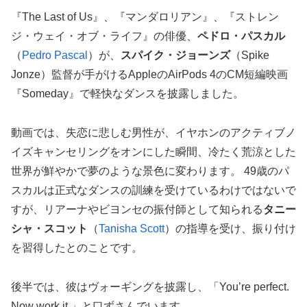
『The Last of Us』、『マンダロリアン』、『ストレン
ジ・ウェイ・オブ・ライフ』の俳優、
ペドロ・パスカル
（
Pedro Pascal
）が、
スパイク・ジョーンズ
（Spike
Jonze）監督が手がけるAppleのAirPods 4のCM短編映画
『Someday』で軽快なダンスを披露しました。
動画では、失恋に悲しむ男性が、イヤホンのアクティブノ
イズキャンセリングをオンにした瞬間、冷たく荒涼とした
世界が鮮やかで夢のような景色に変わります。 49歳のパ
スカルは正式なダンスの訓練を受けているわけではないで
すが、リアーナやビヨンセの振付師として知られる
タニー
シャ・スコット
（
Tanisha Scott
）の指導を受け、振り付け
を習得したとのことです。
後半では、彼はヴォーギングを披露し、「You’re perfect.
Now work it.」と口ずさんでいます。