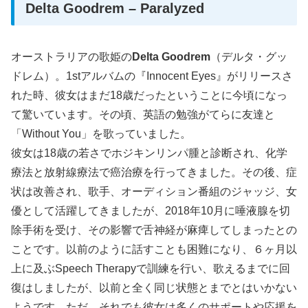
Delta Goodrem – Paralyzed
オーストラリアの歌姫の
Delta Goodrem
（デルタ・グッ
ドレム）。1stアルバムの『Innocent Eyes』がリリースさ
れた時、彼女はまだ18歳だったということに今頃になっ
て驚いています。その頃、英語の勉強がてらに友達と
「Without You」を歌っていました。
彼女は18歳の若さでホジキンリンパ腫と診断され、化学
療法と放射線療法で癌治療を行ってきました。その後、症
状は改善され、歌手、オーディション番組のジャッジ、女
優として活躍してきましたが、2018年10月に唾液腺を切
除手術を受け、その影響で舌神経が麻痺してしまったとの
ことです。以前のように話すことも困難になり、６ヶ月以
上に及ぶSpeech Therapyで訓練を行い、歌えるまでに回
復はしましたが、以前と全く同じ状態とまでとはいかない
ようです。ただ、それでも彼女は多くのサポートや応援を