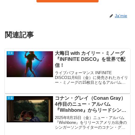
Ja'mie
関連記事
大晦日 with カイリー・ミノーグ
音楽
『INFINITE DISCO』を世界で配
信！
ライブパフォーマンス INFINITE
DISCO11月6日（金）に発売されたカイリ
ー・ミノーグの15枚目となるアルバム
『Disco』はUKアルバム・チャートで初
登場1位に輝きました。カイリーにとって
ベスト盤も含め8枚目の全英No.1アルバ...
コナン・グレイ（Conan Gray）
音楽
4作目のニュー・アルバム
『Wishbone』からリードシング
ル「This Song」のMVを公開
2025年8月15日（金）ニュー・アルバム
『Wishbone』をリリースアメリカ出身の
シンガーソングライターのコナン・グレ
イ（Conan Gray）が、新曲「My Song」