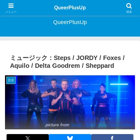
クィア・ライフスタイルマガジン | Lifestyle Magazine for Queer Japan
QueerPlusUp
メニュー
検索
QueerPlusUp
ミュージック：Steps / JORDY / Foxes /
Aquilo / Delta Goodrem / Sheppard
音楽
picture from
Steps - What The Future Holds