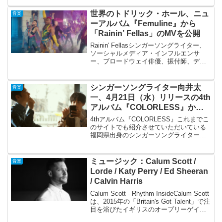
のMVを公開しました。コナン・グレイ
は、アメリカのシンガーソングラ...
世界のトドリック・ホール、ニュ
音楽
ーアルバム『Femuline』から
「Rainin’ Fellas」のMVを公開
Rainin' Fellasシンガーソングライター、
ソーシャルメディア・インフルエンサ
ー、ブロードウェイ俳優、振付師、ディ
レクターとマルチに活躍するトドリッ
ク・ホール（Todrick Hall）。トドリッ
ク・ホール「Nails, Hair,...
シンガーソングライター向井太
音楽
一、4月21日（水）リリースの4th
アルバム『COLORLESS』から
の先行シングル「Colorless」の
4thアルバム『COLORLESS』これまでこ
MVを公開
のサイトでも紹介させていただいている
福岡県出身のシンガーソングライター向
井太一さん。個人的にも大好きなシンガ
ーの一人です。4月21日（水）に4枚目と
なるアルバム『COLORLESS』をリリー
ミュージック：Calum Scott /
音楽
スし...
Lorde / Katy Perry / Ed Sheeran
/ Calvin Harris
Calum Scott - Rhythm InsideCalum Scott
は、2015年の「Britain's Got Talent」で注
目を浴びたイギリスのオープリーゲイの
シンガー＆ソングライターです。Robyn